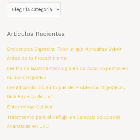
C
a
t
Artículos Recientes
e
g
Endoscopia Digestiva: Todo lo que Necesitas Saber
o
Antes de tu Procedimiento
r
Centro de Gastroenterología en Caracas: Expertos en
í
Cuidado Digestivo
a
Identificando los Síntomas de Problemas Digestivos:
s
Guía Experta de UVD
Enfermedad Celíaca
Tratamiento para el Reflujo en Caracas: Soluciones
Avanzadas en UVD