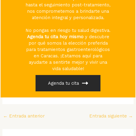
hasta el seguimiento post-tratamiento,
nos comprometemos a brindarte una
atención integral y personalizada.
No pongas en riesgo tu salud digestiva.
Agenda tu cita hoy mismo
y descubre
por qué somos la elección preferida
para tratamientos gastroenterológicos
en Caracas. ¡Estamos aquí para
ayudarte a sentirte mejor y vivir una
vida saludable!
Agenda tu cita
←
Entrada anterior
Entrada siguiente
→