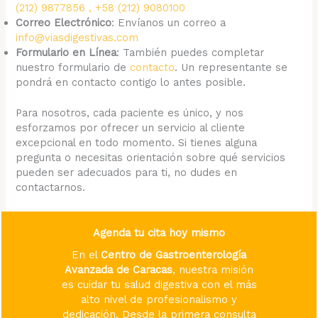
(212) 9877856 , +58 (212) 9080100
Correo Electrónico
: Envíanos un correo a
info@viasdigestivas.com
Formulario en Línea
: También puedes completar
nuestro formulario de
contacto
. Un representante se
pondrá en contacto contigo lo antes posible.
Para nosotros, cada paciente es único, y nos
esforzamos por ofrecer un servicio al cliente
excepcional en todo momento. Si tienes alguna
pregunta o necesitas orientación sobre qué servicios
pueden ser adecuados para ti, no dudes en
contactarnos.
Agenda tu cita hoy mismo
En el
Centro de Gastroenterología
Avanzada de Caracas
, nuestra misión
es cuidar tu salud digestiva con el más
alto nivel de profesionalismo y
dedicación. Desde la primera consulta