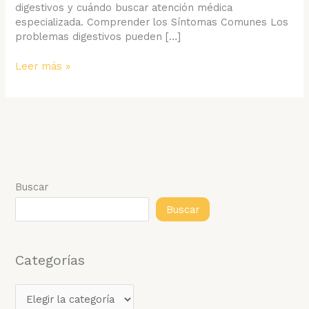
digestivos y cuándo buscar atención médica
especializada. Comprender los Síntomas Comunes Los
problemas digestivos pueden […]
Identificando
Leer más »
los
Síntomas
de
Problemas
Digestivos:
Guía
Experta
de
Buscar
UVD
Buscar
Categorías
C