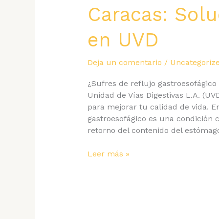
Caracas: Sol
en UVD
Deja un comentario
/
Uncategoriz
¿Sufres de reflujo gastroesofágico
Unidad de Vías Digestivas L.A. (UV
para mejorar tu calidad de vida. En
gastroesofágico es una condición 
retorno del contenido del estóma
Tratamiento
Leer más »
para
el
Reflujo
en
Caracas: