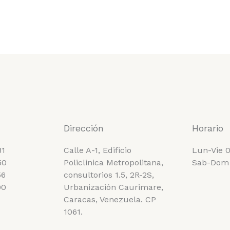
Dirección
Horario
81
Calle A-1, Edificio
Lun-Vie 0
50
Policlinica Metropolitana,
Sab-Dom
56
consultorios 1.5, 2R-2S,
00
Urbanización Caurimare,
Caracas, Venezuela. CP
1061.