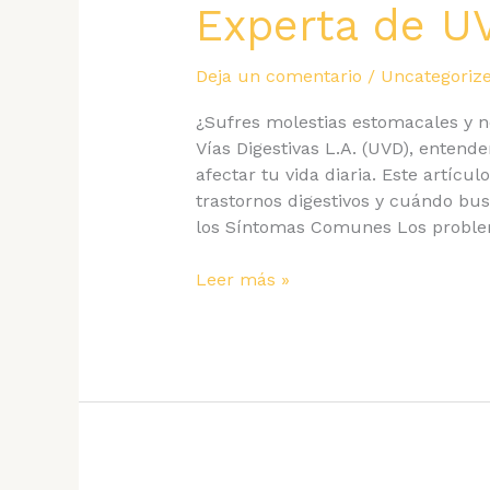
Experta de U
Deja un comentario
/
Uncategoriz
¿Sufres molestias estomacales y n
Vías Digestivas L.A. (UVD), enten
afectar tu vida diaria. Este artícu
trastornos digestivos y cuándo bu
los Síntomas Comunes Los proble
Identificando
Leer más »
los
Síntomas
de
Problemas
Digestivos:
Guía
Experta
de