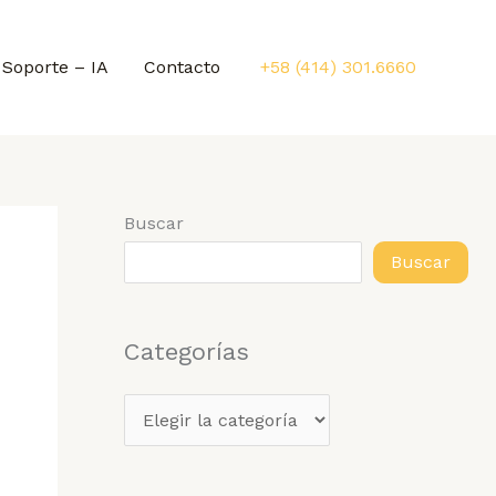
Soporte – IA
Contacto
+58 (414) 301.6660
Buscar
Buscar
Categorías
C
a
t