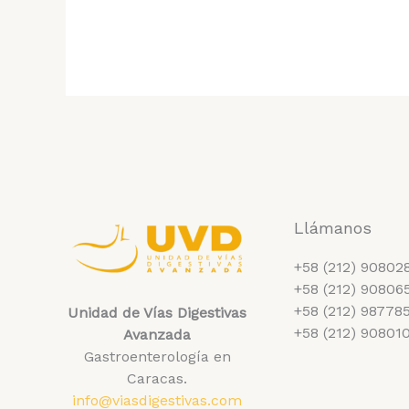
Clave
de
la
Salud
Gástrica:
Consejos
Personalizados
de
Nutrición
Llámanos
+58 (212) 90802
+58 (212) 90806
+58 (212) 98778
Unidad de Vías Digestivas
+58 (212) 90801
Avanzada
Gastroenterología en
Caracas.
info@viasdigestivas.com