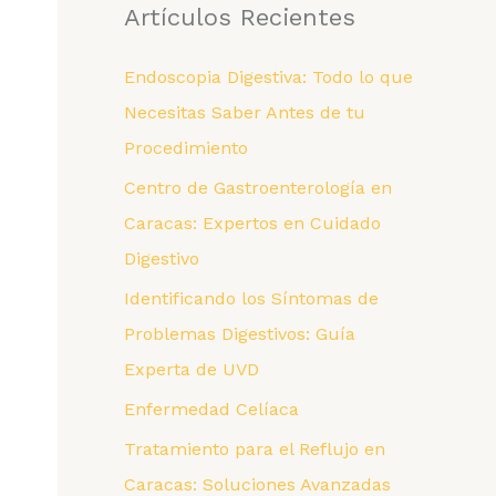
Artículos Recientes
e
g
Endoscopia Digestiva: Todo lo que
o
Necesitas Saber Antes de tu
r
Procedimiento
í
Centro de Gastroenterología en
a
Caracas: Expertos en Cuidado
s
Digestivo
Identificando los Síntomas de
Problemas Digestivos: Guía
Experta de UVD
Enfermedad Celíaca
Tratamiento para el Reflujo en
Caracas: Soluciones Avanzadas