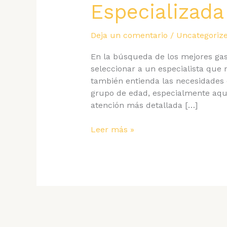
Especializada
Deja un comentario
/
Uncategoriz
En la búsqueda de los mejores ga
seleccionar a un especialista que 
también entienda las necesidades e
grupo de edad, especialmente aqu
atención más detallada […]
Los
Leer más »
Mejores
Gastroenterólogos
en
Caracas:
Atención
Especializada
para
Adultos