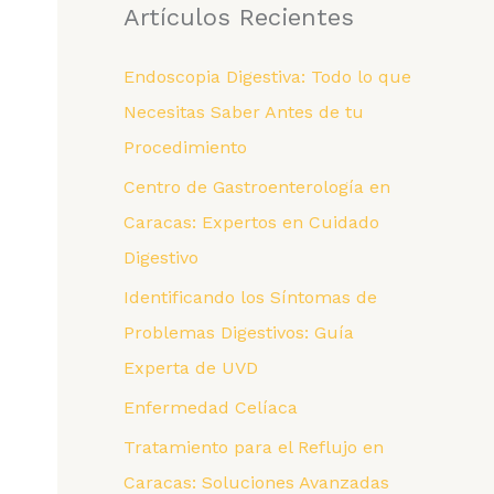
Artículos Recientes
e
g
Endoscopia Digestiva: Todo lo que
o
Necesitas Saber Antes de tu
r
Procedimiento
í
Centro de Gastroenterología en
a
Caracas: Expertos en Cuidado
s
Digestivo
Identificando los Síntomas de
Problemas Digestivos: Guía
Experta de UVD
Enfermedad Celíaca
Tratamiento para el Reflujo en
Caracas: Soluciones Avanzadas