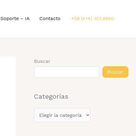
Soporte – IA
Contacto
+58 (414) 301.6660
Buscar
Buscar
Categorías
C
a
t