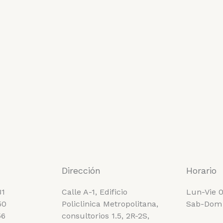
Dirección
Horario
81
Calle A-1, Edificio
Lun-Vie 0
50
Policlinica Metropolitana,
Sab-Dom
56
consultorios 1.5, 2R-2S,