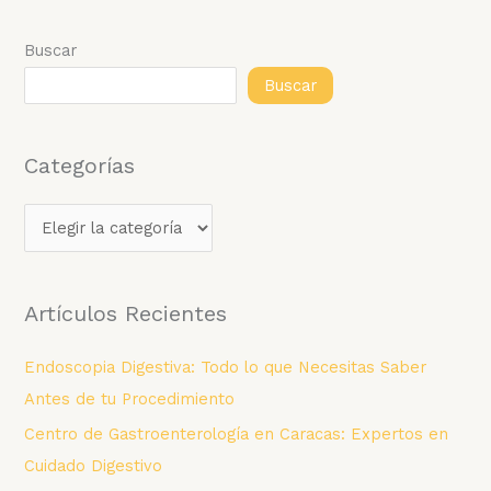
Antes
de
Buscar
tu
Buscar
Procedimiento
Categorías
C
a
t
Artículos Recientes
e
g
Endoscopia Digestiva: Todo lo que Necesitas Saber
o
Antes de tu Procedimiento
r
Centro de Gastroenterología en Caracas: Expertos en
í
Cuidado Digestivo
a