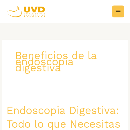
Ir
al
contenido
Beneficios de la
endoscopia
digestiva
Endoscopia Digestiva:
Todo lo que Necesitas