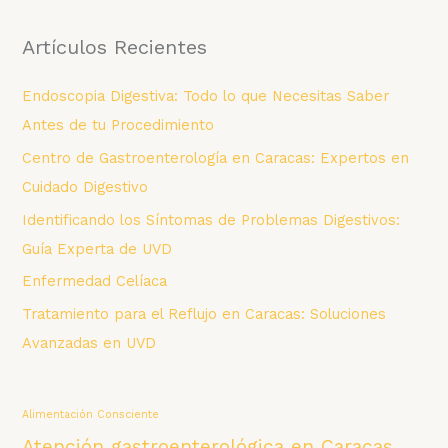
t
Artículos Recientes
e
g
Endoscopia Digestiva: Todo lo que Necesitas Saber
o
Antes de tu Procedimiento
r
Centro de Gastroenterología en Caracas: Expertos en
í
Cuidado Digestivo
a
Identificando los Síntomas de Problemas Digestivos:
s
Guía Experta de UVD
Enfermedad Celíaca
Tratamiento para el Reflujo en Caracas: Soluciones
Avanzadas en UVD
Alimentación Consciente
Atención gastroenterológica en Caracas