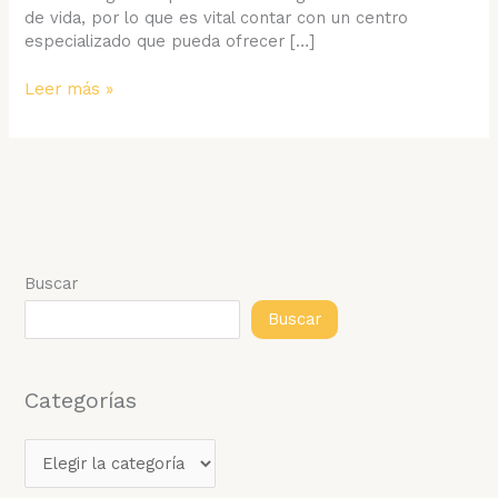
de vida, por lo que es vital contar con un centro
especializado que pueda ofrecer […]
Centro
Leer más »
de
Gastroenterología
en
Caracas:
Expertos
en
Cuidado
Digestivo
Buscar
Buscar
Categorías
C
a