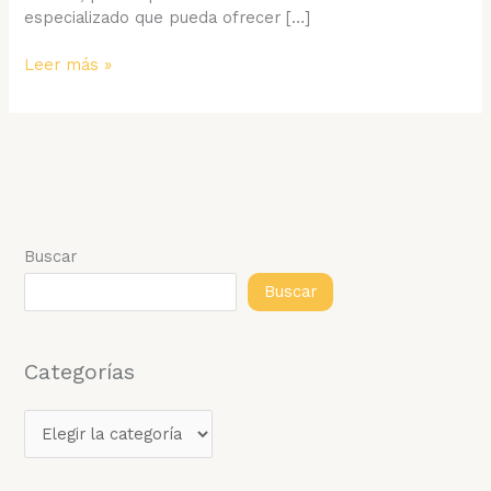
especializado que pueda ofrecer […]
Centro
Leer más »
de
Gastroenterología
en
Caracas:
Expertos
en
Cuidado
Digestivo
Buscar
Buscar
Categorías
C
a
t