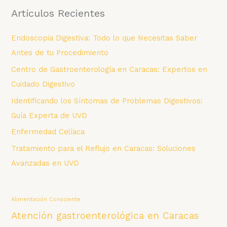
Artículos Recientes
e
g
Endoscopia Digestiva: Todo lo que Necesitas Saber
o
Antes de tu Procedimiento
r
Centro de Gastroenterología en Caracas: Expertos en
í
Cuidado Digestivo
a
Identificando los Síntomas de Problemas Digestivos:
s
Guía Experta de UVD
Enfermedad Celíaca
Tratamiento para el Reflujo en Caracas: Soluciones
Avanzadas en UVD
Alimentación Consciente
Atención gastroenterológica en Caracas