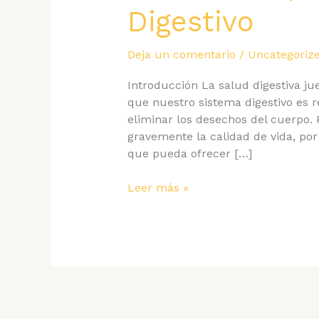
Digestivo
Deja un comentario
/
Uncategoriz
Introducción La salud digestiva jue
que nuestro sistema digestivo es r
eliminar los desechos del cuerpo.
gravemente la calidad de vida, por
que pueda ofrecer […]
Centro
Leer más »
de
Gastroenterología
en
Caracas:
Expertos
en
Cuidado