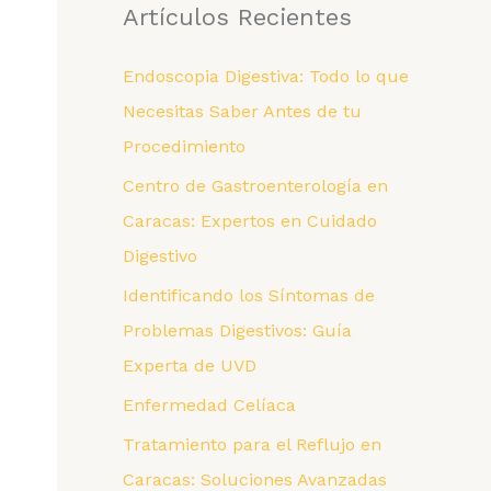
Artículos Recientes
e
g
Endoscopia Digestiva: Todo lo que
o
Necesitas Saber Antes de tu
r
Procedimiento
í
Centro de Gastroenterología en
a
Caracas: Expertos en Cuidado
s
Digestivo
Identificando los Síntomas de
Problemas Digestivos: Guía
Experta de UVD
Enfermedad Celíaca
Tratamiento para el Reflujo en
Caracas: Soluciones Avanzadas