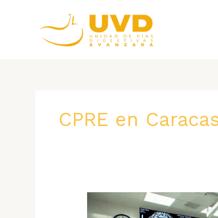
Ir
al
contenido
CPRE en Caraca