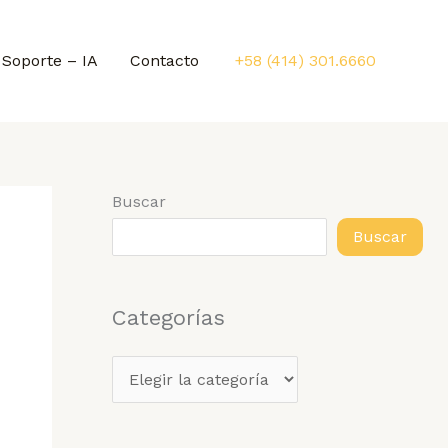
Soporte – IA
Contacto
+58 (414) 301.6660
Buscar
Buscar
Categorías
C
a
t