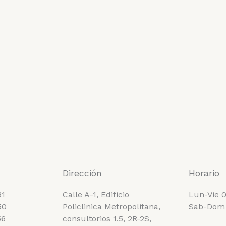
Dirección
Horario
81
Calle A-1, Edificio
Lun-Vie 0
50
Policlinica Metropolitana,
Sab-Dom
56
consultorios 1.5, 2R-2S,